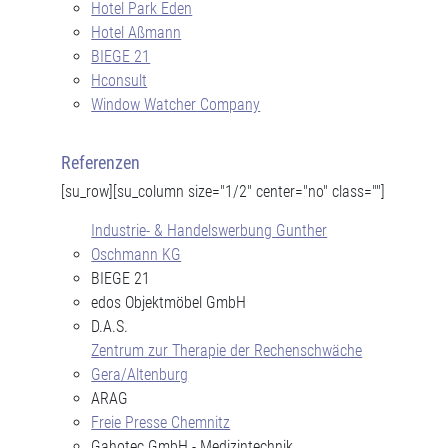
Hotel Park Eden
Hotel Aßmann
BIEGE 21
Hconsult
Window Watcher Company
Referenzen
[su_row][su_column size="1/2" center="no" class=""]
Industrie- & Handelswerbung Gunther
Oschmann KG
BIEGE 21
edos Objektmöbel GmbH
D.A.S.
Zentrum zur Therapie der Rechenschwäche
Gera/Altenburg
ARAG
Freie Presse Chemnitz
Gahotec GmbH - Medizintechnik