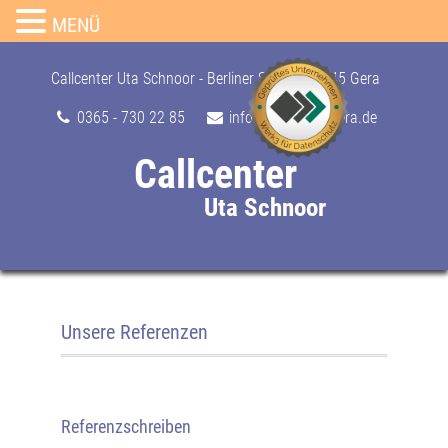
MENÜ
Skip
to
Callcenter Uta Schnoor - Berliner Str. 24, 07545 Gera
content
0365 - 730 22 85
info@callcenter-gera.de
Callcenter
Uta Schnoor
Unsere Referenzen
Referenzschreiben