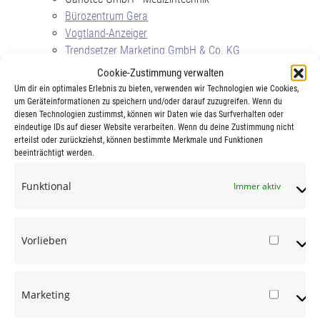
Bürozentrum Gera
Vogtland-Anzeiger
Trendsetzer Marketing GmbH & Co. KG
Martina Böhme - Makler für Versicherung,
Cookie-Zustimmung verwalten
Kapitalanlagen und Finanzierungen
Um dir ein optimales Erlebnis zu bieten, verwenden wir Technologien wie Cookies,
Inter-Versicherung
um Geräteinformationen zu speichern und/oder darauf zuzugreifen. Wenn du
diesen Technologien zustimmst, können wir Daten wie das Surfverhalten oder
Würtembergische Versicherung
eindeutige IDs auf dieser Website verarbeiten. Wenn du deine Zustimmung nicht
erteilst oder zurückziehst, können bestimmte Merkmale und Funktionen
[/su_column] [su_column size="1/2" center="no"
beeinträchtigt werden.
class=""]
Funktional
Immer aktiv
Hallo Gera
Wandern-Sehen-Erleben
Auto-Planet AG
Vorlieben
Autohaus Hempel GmbH
Vorlie
RaatzMEDIA
Hallo Eichsfeld
Marketing
Extratip Göttingen
Market
no limits!