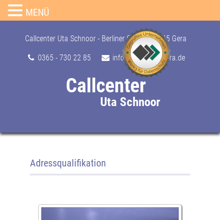
MENÜ
Skip
to
Callcenter Uta Schnoor - Berliner Str. 24, 07545 Gera
content
0365 - 730 22 85
info@callcenter-gera.de
Callcenter
Uta Schnoor
Adressqualifikation