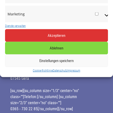
So sind Sie hinsichtlich Ihrer Kunden immer auf
dem neuesten Stand und ersparen sich
Marketing
wiederholte zeitaufwendige Anrufe.
Market
Sie sind interessiert an unserer Dienstleistung? –
Dienste verwalten
Bitte kontaktieren Sie unser Telefonserviceteam
Akzeptieren
vom Callcenter Uta Schnoor in Gera-Thüringen.
Ablehnen
Einstellungen speichern
Callcenter Uta Schnoor
Berliner Str. 24
Cookie-Richtlinie
Datenschutz
Impressum
07545 Gera
[su_row][su_column size="1/3" center="no"
class=""]Telefon:[/su_column] [su_column
size="2/3" center="no" class=""]
0365 - 730 22 85
[/su_column][/su_row]