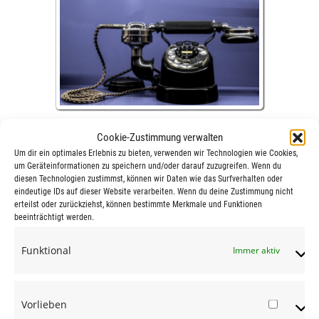
Wir ermitteln
Kundendaten
neu, prüfen Ihre
Cookie-Zustimmung verwalten
vorhandenen Kundendaten auf Aktualität oder
Um dir ein optimales Erlebnis zu bieten, verwenden wir Technologien wie Cookies,
bereinigen sie.
um Geräteinformationen zu speichern und/oder darauf zuzugreifen. Wenn du
diesen Technologien zustimmst, können wir Daten wie das Surfverhalten oder
Prüfungsmerkmale können zum Beispiel sein:
eindeutige IDs auf dieser Website verarbeiten. Wenn du deine Zustimmung nicht
erteilst oder zurückziehst, können bestimmte Merkmale und Funktionen
Ansprechpartner
beeinträchtigt werden.
Adresse
Funktional
Immer aktiv
Telefonnummern
Diese Kriterien können durch Sie beliebig erweitert
werden.
Vorlieben
Vorlie