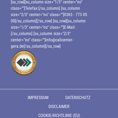
[su_row][su_column size="1/3" center="no"
class=""]Telefax:[/su_column] [su_column
size="2/3" center="no" class=""]0365 - 773 05
00[/su_column][/su_row] [su_row][su_column
size="1/3" center="no" class=""]E-Mail:
[/su_column] [su_column size="2/3"
center="no" class=""]info@callcenter-
gera.de[/su_column][/su_row]
IMPRESSUM
DATENSCHUTZ
DISCLAIMER
COOKIE-RICHTLINIE (EU)