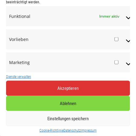
beeinträchtigt werden.
Feed der Einträge
Funktional
Immer aktiv
Kommentar-Feed
WordPress.org
Vorlieben
Vorlie
werbeteam
18 Jan. , 2018
adocom_Webservice
Marketing
Market
Dienste verwalten
Akzeptieren
Ablehnen
Einstellungen speichern
Cookie-Richtlinie
Datenschutz
Impressum