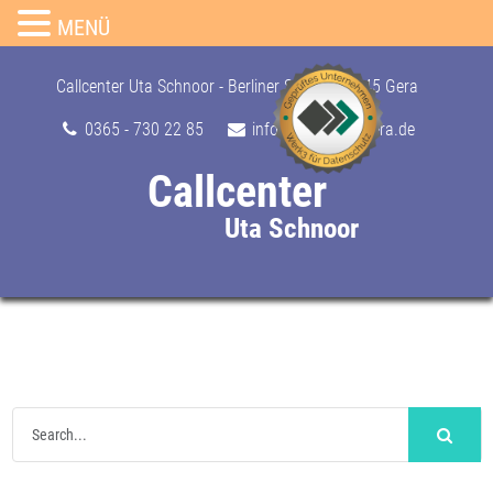
MENÜ
Skip
to
Callcenter Uta Schnoor - Berliner Str. 24, 07545 Gera
content
0365 - 730 22 85
info@callcenter-gera.de
Callcenter
Uta Schnoor